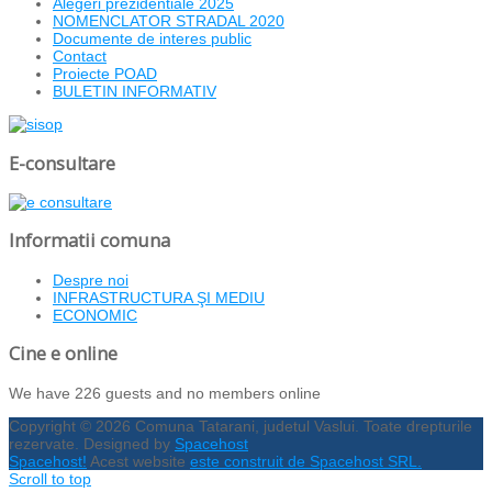
Alegeri prezidentiale 2025
NOMENCLATOR STRADAL 2020
Documente de interes public
Contact
Proiecte POAD
BULETIN INFORMATIV
E-consultare
Informatii comuna
Despre noi
INFRASTRUCTURA ŞI MEDIU
ECONOMIC
Cine e online
We have 226 guests and no members online
Copyright © 2026 Comuna Tatarani, judetul Vaslui. Toate drepturile
rezervate. Designed by
Spacehost
Spacehost!
Acest website
este construit de Spacehost SRL.
Scroll to top