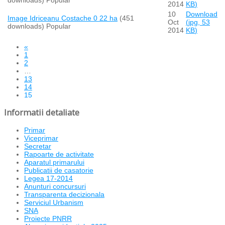
2014
KB
)
10
Download
Image
Idriceanu Costache 0 22 ha
(451
Oct
(
jpg,
53
downloads)
Popular
2014
KB
)
«
1
2
…
13
14
15
Informatii detaliate
Primar
Viceprimar
Secretar
Rapoarte de activitate
Aparatul primarului
Publicatii de casatorie
Legea 17-2014
Anunturi concursuri
Transparenta decizionala
Serviciul Urbanism
SNA
Proiecte PNRR