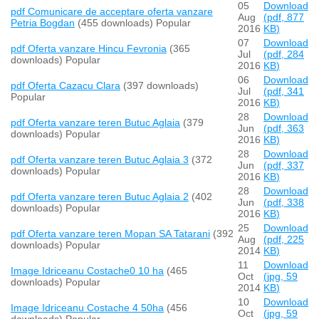
05
Download
pdf
Comunicare de acceptare oferta vanzare
Aug
(
pdf,
877
Petria Bogdan
(455 downloads)
Popular
2016
KB
)
07
Download
pdf
Oferta vanzare Hincu Fevronia
(365
Jul
(
pdf,
284
downloads)
Popular
2016
KB
)
06
Download
pdf
Oferta Cazacu Clara
(397 downloads)
Jul
(
pdf,
341
Popular
2016
KB
)
28
Download
pdf
Oferta vanzare teren Butuc Aglaia
(379
Jun
(
pdf,
363
downloads)
Popular
2016
KB
)
28
Download
pdf
Oferta vanzare teren Butuc Aglaia 3
(372
Jun
(
pdf,
337
downloads)
Popular
2016
KB
)
28
Download
pdf
Oferta vanzare teren Butuc Aglaia 2
(402
Jun
(
pdf,
338
downloads)
Popular
2016
KB
)
25
Download
pdf
Oferta vanzare teren Mopan SA Tatarani
(392
Aug
(
pdf,
225
downloads)
Popular
2014
KB
)
11
Download
Image
Idriceanu Costache0 10 ha
(465
Oct
(
jpg,
59
downloads)
Popular
2014
KB
)
10
Download
Image
Idriceanu Costache 4 50ha
(456
Oct
(
jpg,
59
downloads)
Popular