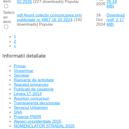
item
02 2026
(227 downloads)
Popular
25.19
2026
MB
)
Select
pdf
Anunt colectiv comunicarea prin
16
Download
an
publicitate nr 4867 16 10 2024
(192
Oct
(
pdf,
2.17
item
downloads)
Popular
2024
MB
)
1
2
»
Informatii detaliate
Primar
Viceprimar
Secretar
Rapoarte de activitate
Aparatul primarului
Publicatii de casatorie
Legea 17-2014
Anunturi concursuri
Transparenta decizionala
Serviciul Urbanism
SNA
Proiecte PNRR
Alegeri prezidentiale 2025
NOMENCLATOR STRADAL 2020