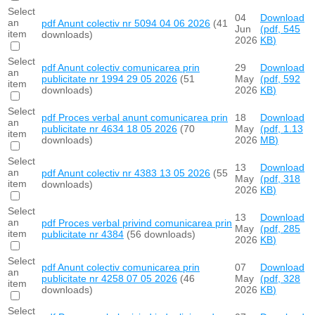
Select
04
Download
an
pdf
Anunt colectiv nr 5094 04 06 2026
(41
Jun
(
pdf,
545
item
downloads)
2026
KB
)
Select
pdf
Anunt colectiv comunicarea prin
29
Download
an
publicitate nr 1994 29 05 2026
(51
May
(
pdf,
592
item
downloads)
2026
KB
)
Select
pdf
Proces verbal anunt comunicarea prin
18
Download
an
publicitate nr 4634 18 05 2026
(70
May
(
pdf,
1.13
item
downloads)
2026
MB
)
Select
13
Download
an
pdf
Anunt colectiv nr 4383 13 05 2026
(55
May
(
pdf,
318
item
downloads)
2026
KB
)
Select
13
Download
an
pdf
Proces verbal privind comunicarea prin
May
(
pdf,
285
item
publicitate nr 4384
(56 downloads)
2026
KB
)
Select
pdf
Anunt colectiv comunicarea prin
07
Download
an
publicitate nr 4258 07 05 2026
(46
May
(
pdf,
328
item
downloads)
2026
KB
)
Select