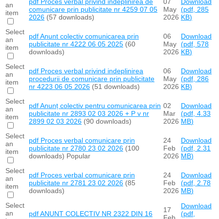
pdf
Proces verbal privind indeplinirea de
07
Download
an
comunicare prin publicitate nr 4259 07 05
May
(
pdf,
285
item
2026
(57 downloads)
2026
KB
)
Select
pdf
Anunt colectiv comunicarea prin
06
Download
an
publicitate nr 4222 06 05 2025
(60
May
(
pdf,
578
item
downloads)
2026
KB
)
Select
pdf
Proces verbal privind indeplinirea
06
Download
an
procedurii de comunicare prin publicitate
May
(
pdf,
286
item
nr 4223 06 05 2026
(51 downloads)
2026
KB
)
Select
pdf
Anunț colectiv pentru comunicarea prin
02
Download
an
publicitate nr 2893 02 03 2026 + P v nr
Mar
(
pdf,
4.33
item
2899 02 03 2026
(90 downloads)
2026
MB
)
Select
pdf
Proces verbal comunicare prin
24
Download
an
publicitate nr 2780 23 02 2026
(100
Feb
(
pdf,
2.31
item
downloads)
Popular
2026
MB
)
Select
pdf
Proces verbal comunicare prin
24
Download
an
publicitate nr 2781 23 02 2026
(85
Feb
(
pdf,
2.78
item
downloads)
2026
MB
)
Select
Download
17
an
pdf
ANUNT COLECTIV NR 2322 DIN 16
(
pdf,
Feb