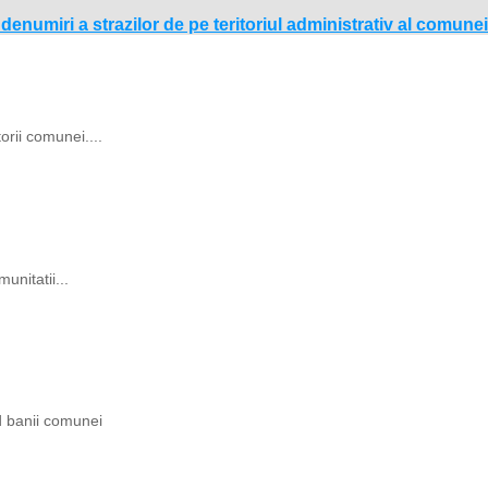
denumiri a strazilor de pe teritoriul administrativ al comun
rii comunei....
unitatii...
ind banii comunei