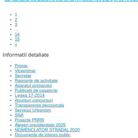
1
2
3
…
14
15
»
Informatii detaliate
Primar
Viceprimar
Secretar
Rapoarte de activitate
Aparatul primarului
Publicatii de casatorie
Legea 17-2014
Anunturi concursuri
Transparenta decizionala
Serviciul Urbanism
SNA
Proiecte PNRR
Alegeri prezidentiale 2025
NOMENCLATOR STRADAL 2020
Documente de interes public