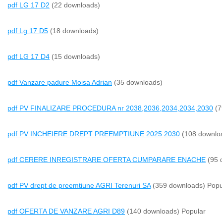
pdf
LG 17 D2
(22 downloads)
pdf
Lg 17 D5
(18 downloads)
pdf
LG 17 D4
(15 downloads)
pdf
Vanzare padure Moisa Adrian
(35 downloads)
pdf
PV FINALIZARE PROCEDURA nr 2038,2036,2034,2034,2030
(7
pdf
PV INCHEIERE DREPT PREEMPTIUNE 2025 2030
(108 downlo
pdf
CERERE INREGISTRARE OFERTA CUMPARARE ENACHE
(95 
pdf
PV drept de preemtiune AGRI Terenuri SA
(359 downloads)
Popu
pdf
OFERTA DE VANZARE AGRI D89
(140 downloads)
Popular